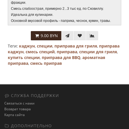
фракции.
Смесь слабоострая, примерно 2...3 тыс ед. по Сковиллу.
Идеальна для кулинарии.
Основной вкусовой профиль - паприка, чеснок, кумин, травы.
9.00 BYN
Теги:
каджун
,
специи
,
приправа для гриля
,
приправа
каджун
,
смесь специй
,
приправа
,
специи для гриля
,
купить специи
,
приправа для BBQ
,
ароматная
приправа
,
смесь приправ
СЛУЖБА ПОДДЕРЖКИ
Связаться с нами
Возврат товара
Карта сайта
ДОПОЛНИТЕЛЬНО