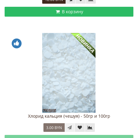
В корзину
Хлорид кальция (чешуя) - 50гр и 100гр
3.00 BYN