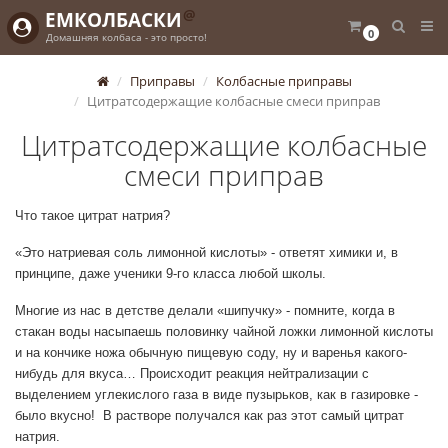
@
ЕМКОЛБАСКИ
0
Домашняя колбаса - это просто!
Приправы
Колбасные приправы
Цитратсодержащие колбасные смеси приправ
Цитратсодержащие колбасные
смеси приправ
Что такое цитрат натрия?
«Это натриевая соль лимонной кислоты» - ответят химики и, в
принципе, даже ученики 9-го класса любой школы.
Многие из нас в детстве делали «шипучку» - помните, когда в
стакан воды насыпаешь половинку чайной ложки лимонной кислоты
и на кончике ножа обычную пищевую соду, ну и варенья какого-
нибудь для вкуса… Происходит реакция нейтрализации с
выделением углекислого газа в виде пузырьков, как в газировке -
было вкусно! В растворе получался как раз этот самый цитрат
натрия.