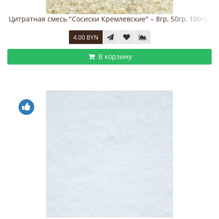
Цитратная смесь "Сосиски Кремлевские" – 8гр, 50гр, 100гр.
4.00 BYN
В корзину