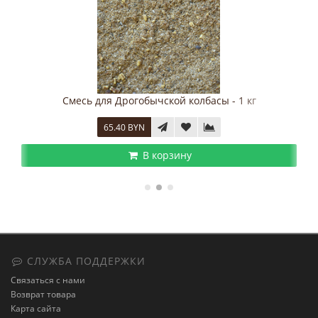
Смесь для Дрогобычской колбасы - 1 кг
65.40 BYN
В корзину
СЛУЖБА ПОДДЕРЖКИ
Связаться с нами
Возврат товара
Карта сайта