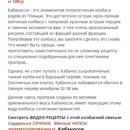
и 100гр
Кабаносси - это знаменитая полукопченая колбаса
родом из Польши. Эта достаточно острая, ярко-пряная
копченая колбаса с паприкой, красным острым перцем
и тмином запомнится вам. У нее очень оригинальный
рисунок, состоящий из фаршей разной фракции.
Попробовав эту колбасу, вы захотите сделать это снова.
Что может быть проще, чем
приготовить самостоятельно по не сложному рецепту
со специально подобранным для нее сочетанием
приправ...
Однако, не стоит путать с Кабанос (сырокопченые
тонкие колбаски в бараньей череве, похожие на
Охотничьи или кнуты). Кабаносси набиваются обычно в
свиную череву калибром 32-38 мм.
Данная смесь приправ создана по мотивам
оригинального вкуса Кабаносси, имеет присущие этому
виду колбасы сочетания пряностей.
Смотреть ВИДЕО-РЕЦЕПТЫ с этой колбасной смесью:
Сардельки СОЧНЫЕ
,
Мясные ЧИПСЫ
Кабаносси
ФЕРМЕНТИРОВАННЫЕ
,