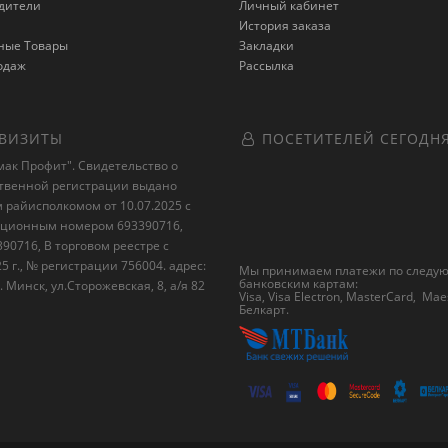
дители
Личный кабинет
История заказа
ные Товары
Закладки
одаж
Рассылка
ВИЗИТЫ
ПОСЕТИТЕЛЕЙ СЕГОДН
ак Профит". Свидетельство о
ственной регистрации выдано
райисполкомом от 10.07.2025 с
ационным номером 693390716,
90716, В торговом реестре с
25 г., № регистрации 756004. адрес:
Мы принимаем платежи по след
банковским картам:
. Минск, ул.Сторожевская, 8, а/я 82
Visa, Visa Electron, MasterCard, Mae
Белкарт
.