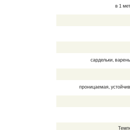
в 1 ме
сардельки, варен
проницаемая, устойчив
Темп