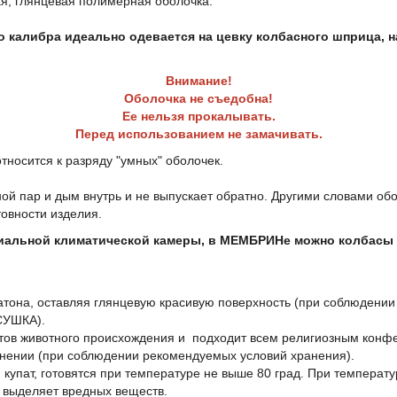
ая, глянцевая полимерная оболочка.
 калибра идеально одевается на цевку колбасного шприца, н
Внимание!
Оболочка не съедобна!
Ее нельзя прокалывать.
Перед использованием не замачивать.
носится к разряду "умных" оболочек.
ой пар и дым внутрь и не выпускает обратно. Другими словами о
овности изделия.
иальной климатической камеры, в МЕМБРИНе можно колбасы
атона, оставляя глянцевую красивую поверхность (при соблюдени
СУШКА).
ов животного происхождения и подходит всем религиозным конф
нении (при соблюдении рекомендуемых условий хранения).
 купат, готовятся при температуре не выше 80 град. При температу
 выделяет вредных веществ.