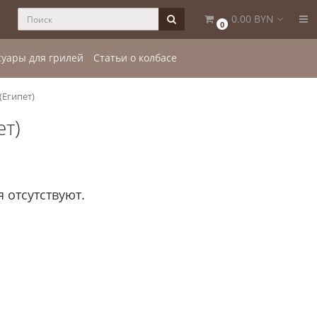
0.00 BYN
0
суары для грилей
Статьи о колбасе
 (Египет)
ет)
 отсутствуют.