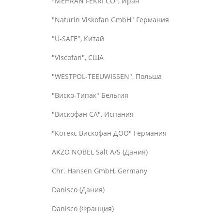
"MEHRAN FEKRI CO", Иран
"Naturin Viskofan GmbH" Германия
"U-SAFE", Китай
"Viscofan", США
"WESTPOL-TEEUWISSEN", Польша
"Виско-Типак" Бельгия
"Вискофан СА", Испания
"Котекс Вискофан ДОО" Германия
AKZO NOBEL Salt A/S (Дания)
Chr. Hansen GmbH, Germany
Danisco (Дания)
Danisco (Франция)