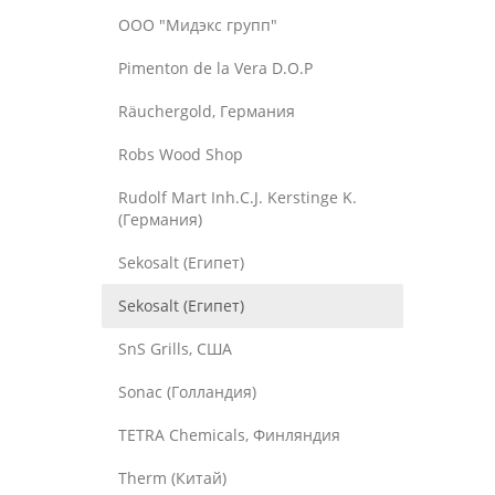
OOO "Мидэкс групп"
Pimenton de la Vera D.O.P
Räuchergold, Германия
Robs Wood Shop
Rudolf Mart Inh.C.J. Kerstinge K.
(Германия)
Sekosalt (Египет)
Sekosalt (Египет)
SnS Grills, США
Sonac (Голландия)
TETRA Chemicals, Финляндия
Therm (Китай)