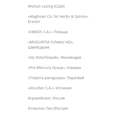
Wolson casing (США)
«Alaghsan Co. for Herbs & Spices»,
Египет
«FABIOS S.A.», Польша
«MOGUNTIA Schweiz AG»,
Швейцария
«Oy ViskoTeepak», Финляндия
«Pro Mercury Group», Коморы
«Triperia paraguaya», Парагвай
«Viscofan S.A.», Испания
Агрокейсинг, Россия
Атлантис-Пак (Россия)