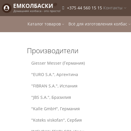
@
ЕМКОЛБАСКИ
+375 44 560 15 15
Контакты
Домашняя колбаса - это просто!
Каталог товаров
Всё для изготовления колбас
Производители
Giesser Messer (Германия)
"EURO S.A.", Аргентина
"FIBRAN S.A.", Испания
"JBS S.A.", Бразилия
"Kalle GmbH", Германия
"Koteks viskofan", Сербия