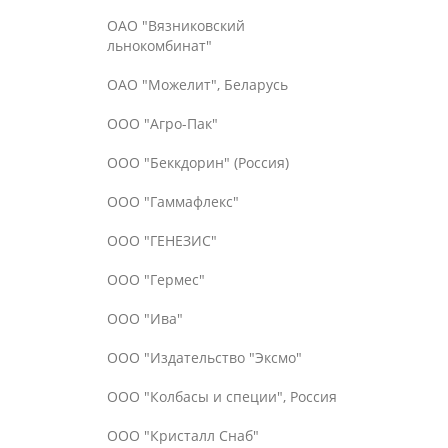
ОАО "Вязниковский
льнокомбинат"
ОАО "Можелит", Беларусь
ООО "Агро-Пак"
ООО "Беккдорин" (Россия)
ООО "Гаммафлекс"
ООО "ГЕНЕЗИС"
ООО "Гермес"
ООО "Ива"
ООО "Издательство "Эксмо"
ООО "Колбасы и специи", Россия
ООО "Кристалл Снаб"