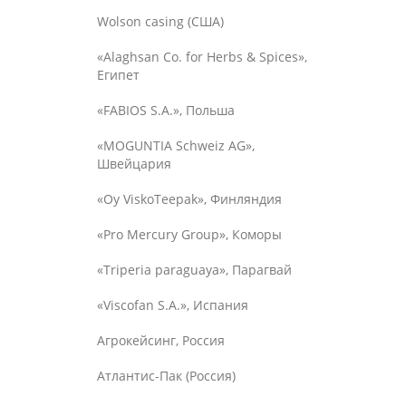
Wolson casing (США)
«Alaghsan Co. for Herbs & Spices»,
Египет
«FABIOS S.A.», Польша
«MOGUNTIA Schweiz AG»,
Швейцария
«Oy ViskoTeepak», Финляндия
«Pro Mercury Group», Коморы
«Triperia paraguaya», Парагвай
«Viscofan S.A.», Испания
Агрокейсинг, Россия
Атлантис-Пак (Россия)