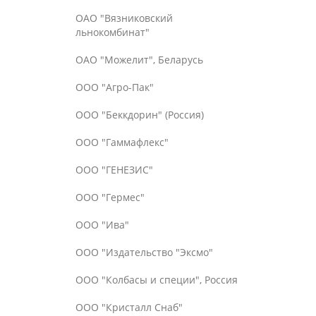
ОАО "Вязниковский
льнокомбинат"
ОАО "Можелит", Беларусь
ООО "Агро-Пак"
ООО "Беккдорин" (Россия)
ООО "Гаммафлекс"
ООО "ГЕНЕЗИС"
ООО "Гермес"
ООО "Ива"
ООО "Издательство "Эксмо"
ООО "Колбасы и специи", Россия
ООО "Кристалл Снаб"