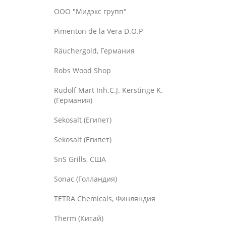
OOO "Мидэкс групп"
Pimenton de la Vera D.O.P
Räuchergold, Германия
Robs Wood Shop
Rudolf Mart Inh.C.J. Kerstinge K.
(Германия)
Sekosalt (Египет)
Sekosalt (Египет)
SnS Grills, США
Sonac (Голландия)
TETRA Chemicals, Финляндия
Therm (Китай)