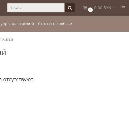
0.00 BYN
0
суары для грилей
Статьи о колбасе
", Китай
ай
 отсутствуют.