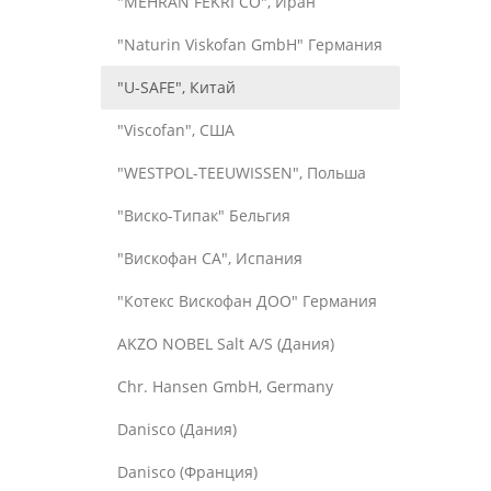
"MEHRAN FEKRI CO", Иран
"Naturin Viskofan GmbH" Германия
"U-SAFE", Китай
"Viscofan", США
"WESTPOL-TEEUWISSEN", Польша
"Виско-Типак" Бельгия
"Вискофан СА", Испания
"Котекс Вискофан ДОО" Германия
AKZO NOBEL Salt A/S (Дания)
Chr. Hansen GmbH, Germany
Danisco (Дания)
Danisco (Франция)