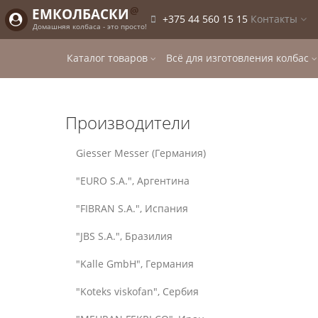
@
ЕМКОЛБАСКИ
+375 44 560 15 15
Контакты
Домашняя колбаса - это просто!
Каталог товаров
Всё для изготовления колбас
Производители
Giesser Messer (Германия)
"EURO S.A.", Аргентина
"FIBRAN S.A.", Испания
"JBS S.A.", Бразилия
"Kalle GmbH", Германия
"Koteks viskofan", Сербия