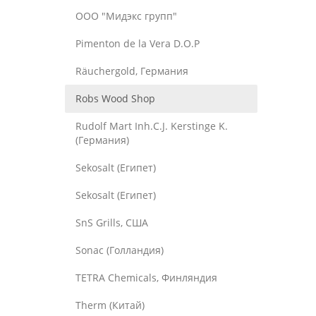
OOO "Мидэкс групп"
Pimenton de la Vera D.O.P
Räuchergold, Германия
Robs Wood Shop
Rudolf Mart Inh.C.J. Kerstinge K.
(Германия)
Sekosalt (Египет)
Sekosalt (Египет)
SnS Grills, США
Sonac (Голландия)
TETRA Chemicals, Финляндия
Therm (Китай)