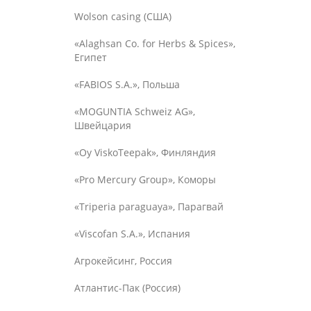
Wolson casing (США)
«Alaghsan Co. for Herbs & Spices»,
Египет
«FABIOS S.A.», Польша
«MOGUNTIA Schweiz AG»,
Швейцария
«Oy ViskoTeepak», Финляндия
«Pro Mercury Group», Коморы
«Triperia paraguaya», Парагвай
«Viscofan S.A.», Испания
Агрокейсинг, Россия
Атлантис-Пак (Россия)