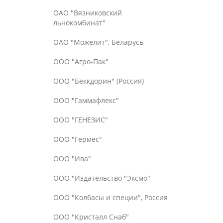
ОАО "Вязниковский
льнокомбинат"
ОАО "Можелит", Беларусь
ООО "Агро-Пак"
ООО "Беккдорин" (Россия)
ООО "Гаммафлекс"
ООО "ГЕНЕЗИС"
ООО "Гермес"
ООО "Ива"
ООО "Издательство "Эксмо"
ООО "Колбасы и специи", Россия
ООО "Кристалл Снаб"