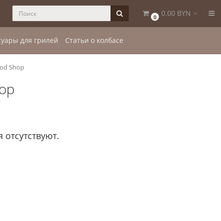
0.00 BYN
0
суары для грилей
Статьи о колбасе
od Shop
op
 отсутствуют.