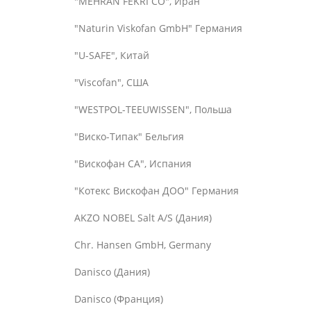
"MEHRAN FEKRI CO", Иран
"Naturin Viskofan GmbH" Германия
"U-SAFE", Китай
"Viscofan", США
"WESTPOL-TEEUWISSEN", Польша
"Виско-Типак" Бельгия
"Вискофан СА", Испания
"Котекс Вискофан ДОО" Германия
AKZO NOBEL Salt A/S (Дания)
Chr. Hansen GmbH, Germany
Danisco (Дания)
Danisco (Франция)