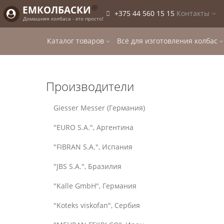
@
ЕМКОЛБАСКИ
+375 44 560 15 15
Контакты
Домашняя колбаса - это просто!
Каталог товаров
Всё для изготовления колбас
Производители
Giesser Messer (Германия)
"EURO S.A.", Аргентина
"FIBRAN S.A.", Испания
"JBS S.A.", Бразилия
"Kalle GmbH", Германия
"Koteks viskofan", Сербия