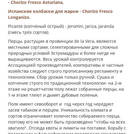
- Chorizo Fresco Аsturianа
,
Испанские колбаски для жарки - Chorizo Fresco
Longanizо
.
Picante (копчёный острый) - Jeromin, Jariza, Jaranda
(смесь трёх сортов).
Перцы, растущие в провинции de la Vera, являются
местными сортами, селектированными для сложных
природных условий Эстремадуры и более нигде не
выращиваются. Весь урожай контролируется
Ассоциацией производителей, кооперативы и частные
хозяйства следуют строго прописанному регламенту и
технологиям. Сбор урожая только ручной. Сушка и
копчение строго по традиционной технологии- на 2-м
этаже на решетчатом полу лежат собранные перцы, на
1-м этаже тлеют и дымят дубовые поленья.
Поля имеют севооборот и год через год чередуют
засев табаком и перцем. Уникальность климата и
сортов ограничивает количество собираемого перца,
поэтому его не может быть произведено "чтобы на всех
хватило". Отсюда квоты и лимиты на поставки. Борьбу с
подделками и фальсификатами поддержало государство