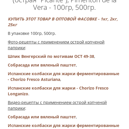
Vera - 100гр, 500гр.
КУПИТЬ ЭТОТ ТОВАР В ОПТОВОЙ ФАСОВКЕ - 1кг, 2кг,
25кг
В упаковке 100гр, 500гр.
Фото-рецепты с применением острой копченой
паприки
:
Шпик Венгерский по мотивам ОСТ 49-38
,
Собрасада или вяленый паштет
,
Испанские колбаски для жарки ферментированные
- Chorizo Fresco Аsturianа
,
Испанские колбаски для жарки - Chorizo Fresco
Longanizо
.
Видео-рецепты с применением острой копченой
паприки
:
Собрасада или вяленый паштет
,
Испанские колбаски для жарки ферментированные