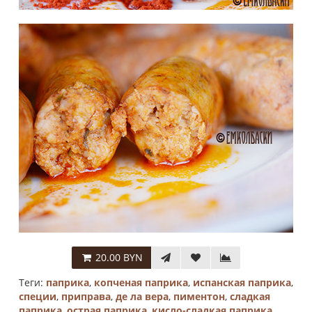
20.00 BYN
Теги:
паприка
,
копченая паприка
,
испанская паприка
,
специи
,
приправа
,
де ла вера
,
пиментон
,
сладкая
паприка
,
острая паприка
,
кисло-сладкая паприка