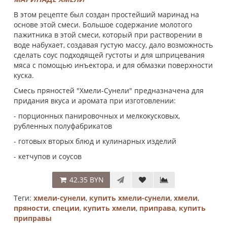
В этом рецепте был создан простейший маринад на
основе этой смеси. Большое содержание молотого
пажитника в этой смеси, который при растворении в
воде набухает, создавая густую массу, дало возможность
сделать соус подходящей густоты и для шприцевания
мяса с помощью инъектора, и для обмазки поверхности
куска.
Смесь пряностей "Хмели-Сунели" предназначена для
придания вкуса и аромата при изготовлении:
- порционных панировочных и мелкокусковых,
рубленных полуфабрикатов
- готовых вторых блюд и кулинарных изделий
- кетчупов и соусов
42.35 BYN
Теги:
хмели-сунели
,
купить хмели-сунели
,
хмели
,
пряности
,
специи
,
купить хмели
,
приправа
,
купить
приправы