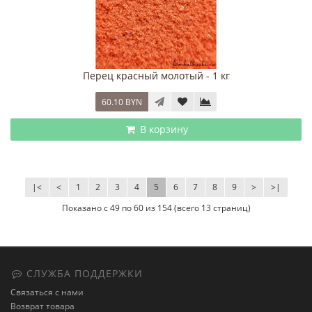
Перец красный молотый - 1 кг
60.10 BYN
В корзину
|<
<
1
2
3
4
5
6
7
8
9
>
>|
Показано с 49 по 60 из 154 (всего 13 страниц)
СЛУЖБА ПОДДЕРЖКИ
Связаться с нами
Возврат товара