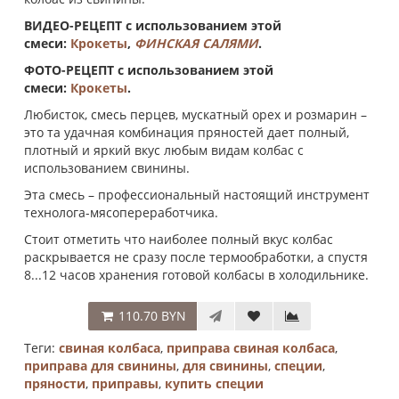
ВИДЕО-РЕЦЕПТ с использованием этой
смеси:
Крокеты
,
ФИНСКАЯ САЛЯМИ
.
ФОТО-РЕЦЕПТ с использованием этой
смеси:
Крокеты
.
Любисток, смесь перцев, мускатный орех и розмарин –
это та удачная комбинация пряностей дает полный,
плотный и яркий вкус любым видам колбас с
использованием свинины.
Эта смесь – профессиональный настоящий инструмент
технолога-мясопереработчика.
Стоит отметить что наиболее полный вкус колбас
раскрывается не сразу после термообработки, а спустя
8...12 часов хранения готовой колбасы в холодильнике.
110.70 BYN
Теги:
свиная колбаса
,
приправа свиная колбаса
,
приправа для свинины
,
для свинины
,
специи
,
пряности
,
приправы
,
купить специи