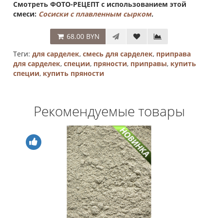
Смотреть ФОТО-РЕЦЕПТ с использованием этой
смеси:
Сосиски с плавленным сырком
.
68.00 BYN
Теги:
для сарделек
,
смесь для сарделек
,
приправа
для сарделек
,
специи
,
пряности
,
приправы
,
купить
специи
,
купить пряности
Рекомендуемые товары