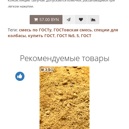
Консистенция:
сыпучая. Допускаются комочки, рассыпающиеся при
легком нажатии.
57.00 BYN
Теги:
смесь по ГОСТу
,
ГОСТовская смесь
,
специи для
колбасы
,
купить ГОСТ
,
ГОСТ №5
,
5
,
ГОСТ
Рекомендуемые товары