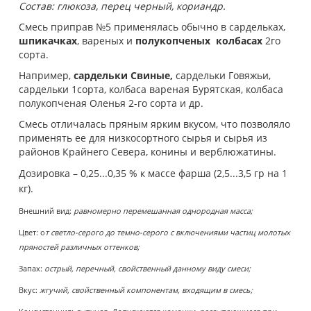
Состав: глюкоза, перец черный, кориандр.
Смесь приправ №5 применялась обычно в сардельках,
шпикачках
, вареных и
полукопченых колбасах
2го
сорта.
Например,
сардельки Свиные,
сардельки Говяжьи,
сардельки 1сорта, колбаса вареная Бурятская, колбаса
полукопченая Оленья 2-го сорта и др.
Смесь отличалась пряным ярким вкусом, что позволяло
применять ее для низкосортного сырья и сырья из
районов Крайнего Севера, конины и верблюжатины.
Дозировка
–
0,25...0,35 % к массе фарша (2,5...3,5 гр на 1
кг).
Внешний вид:
равномерно перемешанная однородная масса;
Цвет: о
т светло-серого до темно-серого с включениями частиц молотых
пряностей различных оттенков;
Запах:
острый, перечный, свойственный данному виду смеси;
Вкус:
жгучий, свойственный компонентам, входящим в смесь;