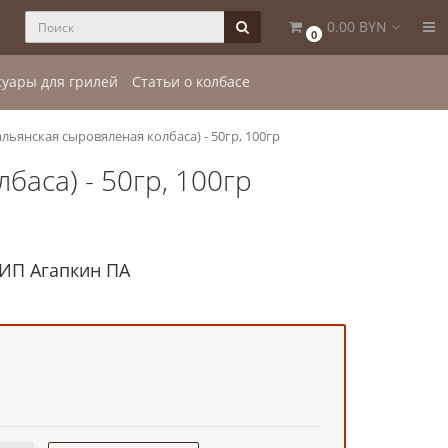
0.00 BYN
0
суары для грилей
Статьи о колбасе
льянская сыровяленая колбаса) - 50гр, 100гр
аса) - 50гр, 100гр
 ИП Агапкин ПА