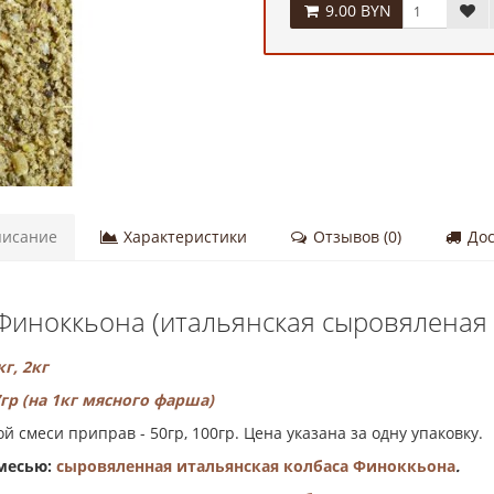
9.00 BYN
исание
Характеристики
Отзывов (0)
Дос
иноккьона (итальянская сыровяленая к
г, 2кг
р (на 1кг мясного фарша)
 смеси приправ - 50гр, 100гр. Цена указана за одну упаковку.
смесью:
сыровяленная итальянская колбаса Финоккьона
.