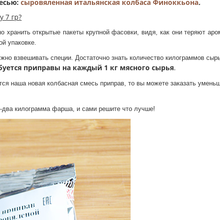
месью:
сыровяленная итальянская колбаса Финоккьона
.
 7 гр?
но хранить открытые пакеты крупной фасовки, видя, как они теряют аро
ой упаковке.
ужно взвешивать специи. Достаточно знать количество килограммов сыр
буется приправы на каждый 1 кг мясного сырья
.
вится наша новая колбасная смесь приправ, то вы можете заказать умень
н-два килограмма фарша, и сами решите что лучше!