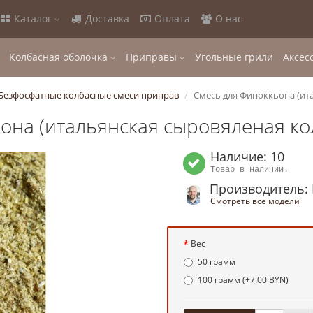
Каталог
Доставка
Оплата
О нас
Колбасная оболочка
Приправы
Угольные грили
Аксес
Безфосфатные колбасные смеси приправ
Смесь для Финоккьона (ита
она (итальянская сыровяленая колб
Наличие: 10
Товар в наличии.
Производитель:
Смотреть все модели
Вес
50 грамм
100 грамм (+7.00 BYN)