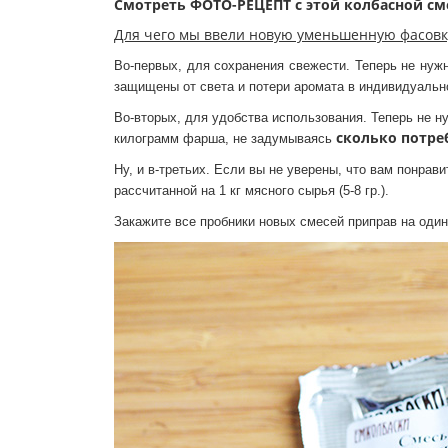
Смотреть ФОТО-РЕЦЕПТ с этой колбасной с
Для чего мы ввели новую уменьшенную фасовку
Во-первых, для сохранения свежести. Теперь не нуж
защищены от света и потери аромата в индивидуальн
Во-вторых, для удобства использования. Теперь не н
сколько потре
килограмм фарша, не задумываясь
Ну, и в-третьих. Если вы не уверены, что вам понра
рассчитанной на 1 кг мясного сырья (5-8 гр.).
Закажите все пробники новых смесей приправ на оди