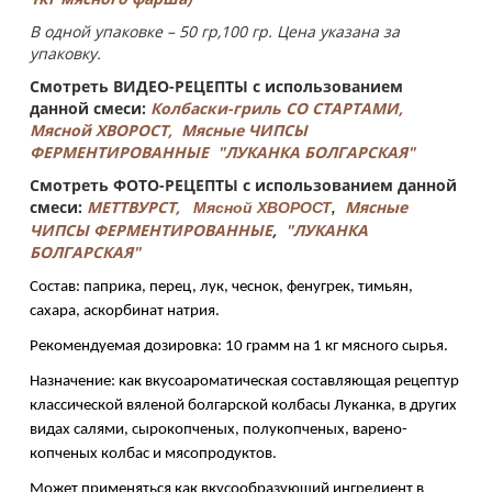
В одной упаковке – 50 гр,100 гр. Цена указана за
упаковку.
Смотреть ВИДЕО-РЕЦЕПТЫ с использованием
данной смеси:
Колбаски-гриль СО СТАРТАМИ,
Мясной ХВОРОСТ,
Мясные ЧИПСЫ
ФЕРМЕНТИРОВАННЫЕ
"
ЛУКАНКА БОЛГАРСКАЯ"
Смотреть ФОТО-РЕЦЕПТЫ с использованием данной
смеси:
МЕТТВУРСТ,
Мясные
Мясной ХВОРОСТ
,
ЧИПСЫ ФЕРМЕНТИРОВАННЫЕ
,
"ЛУКАНКА
БОЛГАРСКАЯ"
Состав: паприка, перец, лук, чеснок, фенугрек, тимьян, 
сахара, аскорбинат натрия. 
Рекомендуемая дозировка: 10 грамм на 1 кг мясного сырья. 
Назначение: как вкусоароматическая составляющая рецептур 
классической вяленой болгарской колбасы Луканка, в других 
видах салями, сырокопченых, полукопченых, варено-
копченых колбас и мясопродуктов.
Может применяться как вкусообразующий ингредиент в 