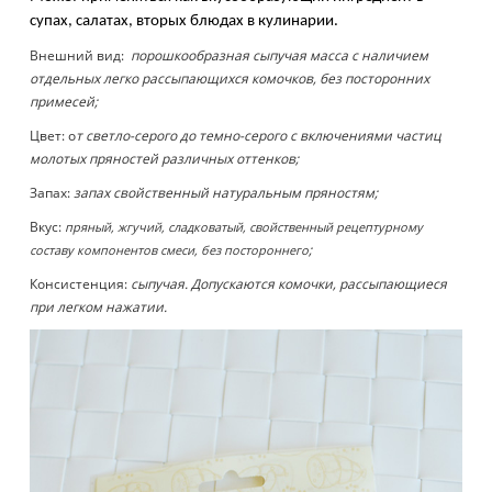
супах, салатах, вторых блюдах в кулинарии.
Внешний вид:
порошкообразная сыпучая масса с наличием
отдельных легко рассыпающихся комочков, без посторонних
примесей
;
Цвет: о
т светло-серого до темно-серого с включениями частиц
молотых пряностей различных оттенков;
Запах:
з
апах свойственный натуральным пряностям
;
Вкус:
пряный, жгучий, сладковатый, свойственный рецептурному
;
составу компонентов смеси, без постороннего
Консистенция:
сыпучая. Допускаются комочки, рассыпающиеся
при легком нажатии.