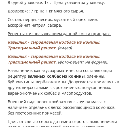
В одной упаковке: 1кг. Цена указана за упаковку.
Дозировка: 7 гр на 1 кг мясного сырья.
Состав: перцы, чеснок, мускатный орех, тмин,
аскорбинат натрия, сахара.
Рецепты с использованием данной смеси приправ:
Казылык - сыровяленая колбаса из конины.
Традиционный рецепт.
(видео)
Казылык - сыровяленая колбаса из конины.
Традиционный рецепт.
(фото-рецепт на форуме)
.
Назначение: как вкусоароматическая составляющая
рецептур
вяленых колбас из конины
, оленины,
буйволятины, верблюжатины. Допускается применять в
других видах салями, сырокопченых, полукопченых,
варено-копченых колбас и мясопродуктов.
Внешний вид: порошкообразная сыпучая масса с
наличием отдельных легко рассыпающихся комочков,
без посторонних примесей;
Цвет: от светло-серого до темно-серого с включениями