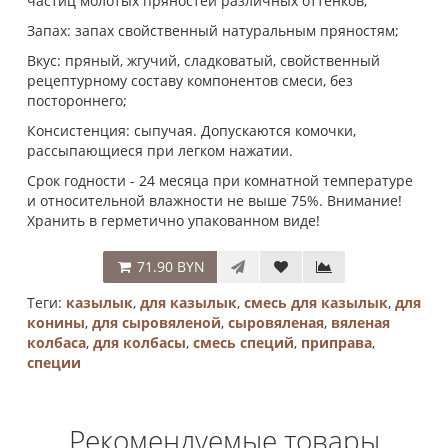
частиц молотых пряностей различных оттенков;
Запах: запах свойственный натуральным пряностям;
Вкус: пряный, жгучий, сладковатый, свойственный
рецептурному составу компонентов смеси, без
постороннего;
Консистенция: сыпучая. Допускаются комочки,
рассыпающиеся при легком нажатии.
Срок годности - 24 месяца при комнатной температуре
и относительной влажности не выше 75%. Внимание!
Хранить в герметично упакованном виде!
71.90 BYN
Теги:
казылык
,
для казылык
,
смесь для казылык
,
для
конины
,
для сыровяленой
,
сыровяленая
,
вяленая
колбаса
,
для колбасы
,
смесь специй
,
приправа
,
специи
Рекомендуемые товары