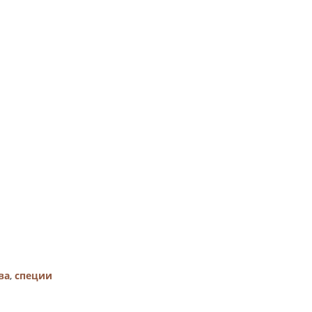
ва
,
специи