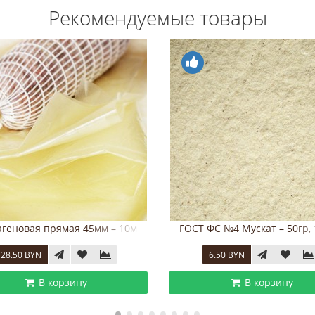
Рекомендуемые товары
ГОСТ ФС №4 Мускат – 50гр, 100гр.
Айцел для Сыровяления,
6.50 BYN
10.50 BYN
В корзину
В корзи