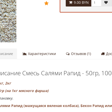
9.00 BYN
исание
Характеристики
Отзывов (1)
Дос
исание Смесь Салями Рапид - 50гр, 100
г, 2кг
р (на 1кг мясного фарша)
паковку.
алями Рапид (мажущаяся вяленая колбаса)
,
Бекон Рапид или