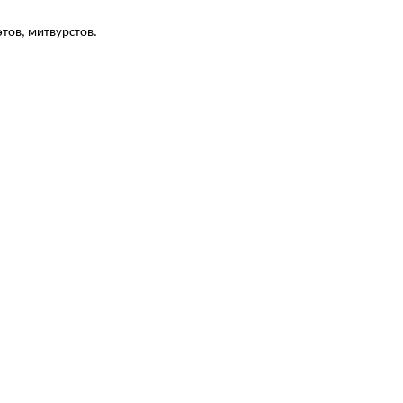
тов, митвурстов.