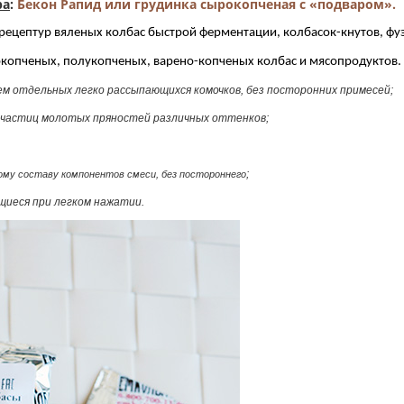
ра
:
Бекон Рапид или грудинка сырокопченая с «подваром».
рецептур вяленых колбас быстрой ферментации, колбасок-кнутов, фуэ
окопченых, полукопченых, варено-копченых колбас и мясопродуктов.
ем отдельных легко рассыпающихся комочков, без посторонних примесей
;
и частиц молотых пряностей различных оттенков;
;
ому составу компонентов смеси, без постороннего
щиеся при легком нажатии.