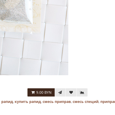
9.00 BYN
 рапид
,
купить рапид
,
смесь приправ
,
смесь специй
,
припра