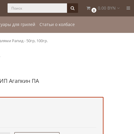
0.00 BYN
0
суары для грилей
Статьи о колбасе
лями Рапид - 50гр, 100гр.
.
 ИП Агапкин ПА