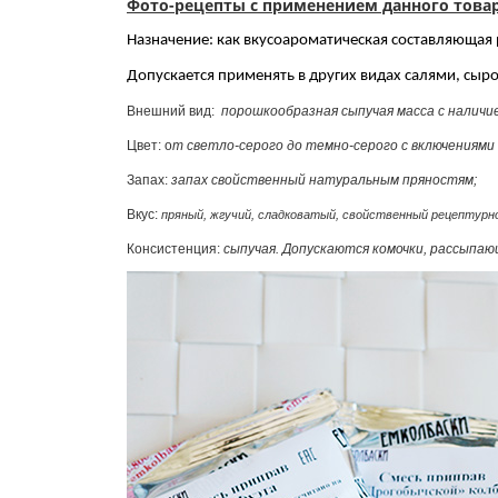
Фото-рецепты с применением данного това
Назначение: как вкусоароматическая составляющая 
Допускается применять в других видах салями, сыр
Внешний вид:
порошкообразная сыпучая масса с наличи
Цвет: о
т светло-серого до темно-серого с включениям
Запах:
з
апах свойственный натуральным пряностям
;
Вкус:
пряный, жгучий, сладковатый, свойственный рецептурн
Консистенция:
сыпучая. Допускаются комочки, рассыпаю