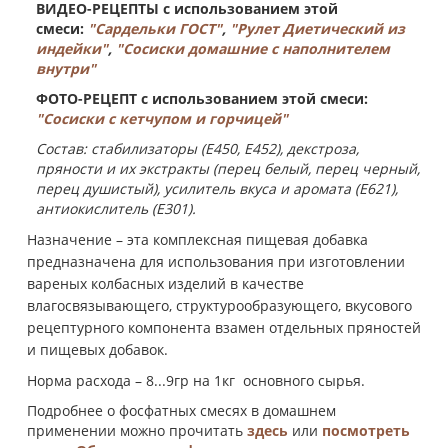
ВИДЕО-РЕЦЕПТЫ с использованием этой
смеси:
"Сардельки ГОСТ"
,
"Рулет Диетический из
индейки"
,
"Сосиски домашние с наполнителем
внутри"
ФОТО-РЕЦЕПТ с использованием этой смеси:
"Сосиски с кетчупом и горчицей"
Состав: стабилизаторы (Е450, Е452), декстроза,
пряности и их экстракты (перец белый, перец черный,
перец душистый), усилитель вкуса и аромата (Е621),
антиокислитель (Е301).
Назначение
– э
та
комплексная пищевая добавка
предназначена для использования при изготовлении
вареных колбасных изделий в качестве
влагосвязывающего, структурообразующего, вкусового
рецептурного компонента взамен отдельных пряностей
и пищевых добавок.
Норма расхода
– 8
...9гр на 1кг основного сырья.
Подробнее о фосфатных смесях в домашнем
применении можно прочитать
здесь
или
посмотреть