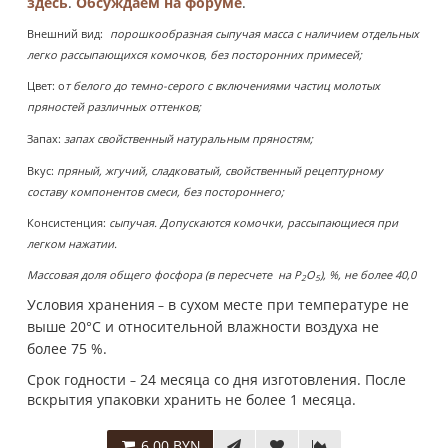
здесь
.
Обсуждаем на форуме
.
Внешний вид:
порошкообразная сыпучая масса с наличием отдельных
легко рассыпающихся комочков, без посторонних примесей
;
Цвет: о
т белого до темно-серого с включениями частиц молотых
пряностей различных оттенков;
Запах:
з
апах свойственный натуральным пряностям
;
Вкус:
пряный, жгучий, сладковатый, свойственный рецептурному
составу компонентов смеси, без постороннего
;
Консистенция:
сыпучая. Допускаются комочки, рассыпающиеся при
легком нажатии.
Массовая доля общего фосфора (в пересчете на Р
О
), %, не более 40,0
2
5
Условия хранения
в сухом месте при температуре не
–
выше 20°С и относительной влажности воздуха не
более 75 %.
Срок годности
24 месяца со дня изготовления. После
–
вскрытия упаковки хранить не более 1 месяца.
6.00 BYN