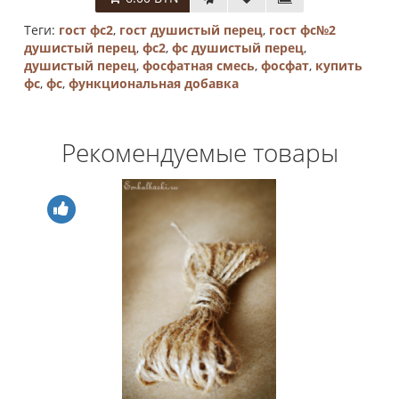
Теги:
гост фс2
,
гост душистый перец
,
гост фс№2
душистый перец
,
фс2
,
фс душистый перец
,
душистый перец
,
фосфатная смесь
,
фосфат
,
купить
фс
,
фс
,
функциональная добавка
Рекомендуемые товары